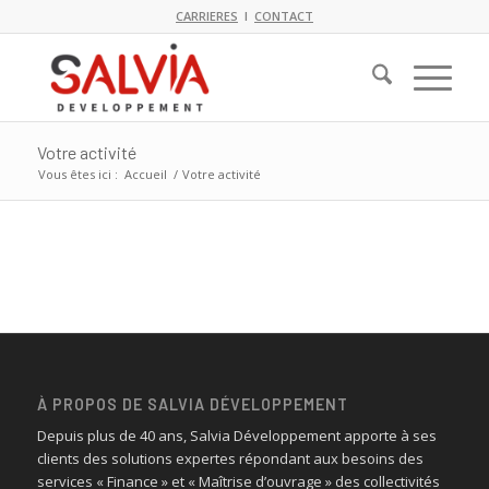
CARRIERES
I
CONTACT
Votre activité
Vous êtes ici :
Accueil
/
Votre activité
À PROPOS DE SALVIA DÉVELOPPEMENT
Depuis plus de 40 ans, Salvia Développement apporte à ses
clients des solutions expertes répondant aux besoins des
services « Finance » et « Maîtrise d’ouvrage » des collectivités