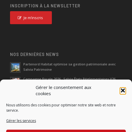
INSCRIPTION À LA NEWSLETTER
Je m’inscris
NOS DERNIÈRES NEWS
Partenord Habitat optimise sa gestion patrimoniale avec
Salvia Patrimoine
Campagne fiscale 2026 : Salvia États Réglementaires V26
Gérer le consentement aux
cookies
Journées d‘Étude de l’Immobilier 2026
Nous utilisons des cookies pour optimiser notre site web et notre
Salon SIMI 2025 : entre héritage et renaissance
service.
Gérer les services
Séminaire Actualités Réglementaires et Fiscales 2025