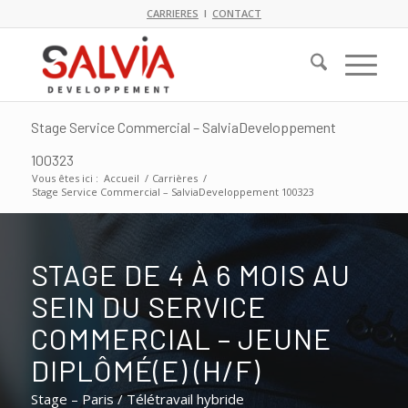
CARRIERES
I
CONTACT
Stage Service Commercial – SalviaDeveloppement
100323
Vous êtes ici :
Accueil
/
Carrières
/
Stage Service Commercial – SalviaDeveloppement 100323
STAGE DE 4 À 6 MOIS AU
SEIN DU SERVICE
COMMERCIAL – JEUNE
DIPLÔMÉ(E) (H/F)
Stage – Paris / Télétravail hybride