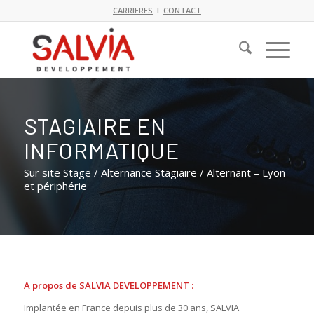
CARRIERES
I
CONTACT
STAGIAIRE EN
INFORMATIQUE
Sur site Stage / Alternance Stagiaire / Alternant – Lyon
et périphérie
A propos de SALVIA DEVELOPPEMENT :
Implantée en France depuis plus de 30 ans, SALVIA