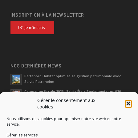
INSCRIPTION À LA NEWSLETTER
Je m’inscris
NOS DERNIÈRES NEWS
Partenord Habitat optimise sa gestion patrimoniale avec
Salvia Patrimoine
Campagne fiscale 2026 : Salvia États Réglementaires V26
Gérer le consentement aux
cookies
Journées d‘Étude de l’Immobilier 2026
Nous utilisons des cookies pour optimiser notre site web et notre
Salon SIMI 2025 : entre héritage et renaissance
service.
Gérer les services
Séminaire Actualités Réglementaires et Fiscales 2025