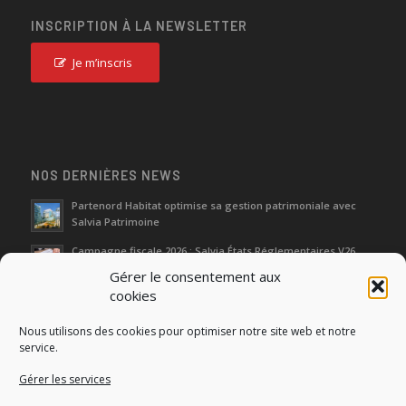
INSCRIPTION À LA NEWSLETTER
Je m’inscris
NOS DERNIÈRES NEWS
Partenord Habitat optimise sa gestion patrimoniale avec
Salvia Patrimoine
Campagne fiscale 2026 : Salvia États Réglementaires V26
Gérer le consentement aux
cookies
Journées d‘Étude de l’Immobilier 2026
Nous utilisons des cookies pour optimiser notre site web et notre
Salon SIMI 2025 : entre héritage et renaissance
service.
Gérer les services
Séminaire Actualités Réglementaires et Fiscales 2025