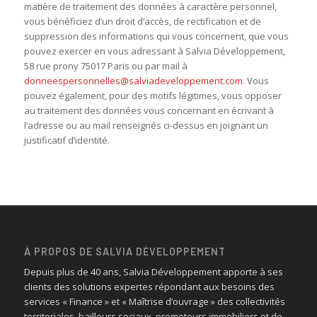
matière de traitement des données à caractère personnel,
vous bénéficiez d’un droit d’accès, de rectification et de
suppression des informations qui vous concernent, que vous
pouvez exercer en vous adressant à Salvia Développement,
58 rue prony 75017 Paris ou par mail à
donneespersonnelles@salviadeveloppement.com.
Vous
pouvez également, pour des motifs légitimes, vous opposer
au traitement des données vous concernant en écrivant à
l’adresse ou au mail renseignés ci-dessus en joignant un
justificatif d’identité.
À PROPOS DE SALVIA DÉVELOPPEMENT
Depuis plus de 40 ans, Salvia Développement apporte à ses
clients des solutions expertes répondant aux besoins des
services « Finance » et « Maîtrise d’ouvrage » des collectivités
territoriales, bailleurs sociaux, promoteurs immobiliers et de