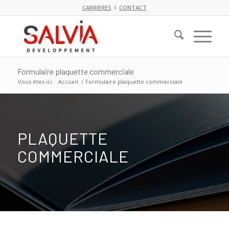
CARRIERES
I
CONTACT
Formulaire plaquette commerciale
Vous êtes ici :
Accueil
/
Formulaire plaquette commerciale
PLAQUETTE
COMMERCIALE