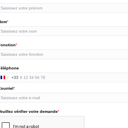
Nom
*
Fonction
*
Téléphone
+33
France
+33
ourriel
*
euillez vérifier votre demande
*