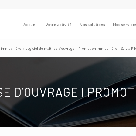
Accueil
Votre activité
Nos solutions
Nos service
e immobilière
/
Logiciel de maîtrise d’ouvrage | Promotion immobilière | Salvia Pi
E D’OUVRAGE I PROMOT