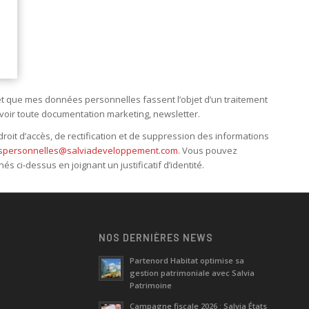
t que mes données personnelles fassent l’objet d’un traitement
evoir toute documentation marketing, newsletter.
oit d’accès, de rectification et de suppression des informations
personnelles@salviadeveloppement.com.
Vous pouvez
ci-dessus en joignant un justificatif d’identité.
NOS DERNIÈRES NEWS
Partenord Habitat optimise sa
gestion patrimoniale avec Salvia
e
Patrimoine
Campagne fiscale 2026 : Salvia États