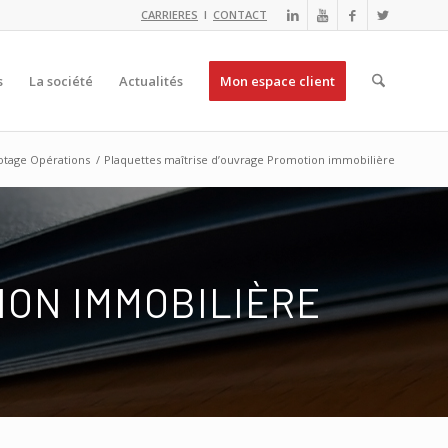
CARRIERES
I
CONTACT
s
La société
Actualités
Mon espace client
lotage Opérations
/
Plaquettes maîtrise d’ouvrage Promotion immobilière
ION IMMOBILIÈRE