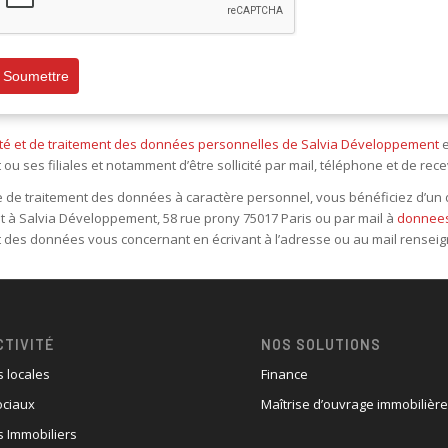
Soumettre
alité et de traitement des données personnelles de Salvia Développement
e
 ses filiales et notamment d’être sollicité par mail, téléphone et de rec
de traitement des données à caractère personnel, vous bénéficiez d’un dr
 à Salvia Développement, 58 rue prony 75017 Paris ou par mail à
donnees
des données vous concernant en écrivant à l’adresse ou au mail renseignés 
CTIVITÉ
NOS SOLUTIONS
s locales
Finance
ociaux
Maîtrise d’ouvrage immobilièr
 Immobiliers