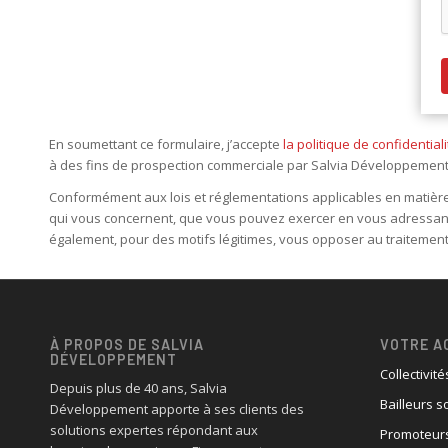
En soumettant ce formulaire, j’accepte
la politique de confidenti
à des fins de prospection commerciale par Salvia Développement ou
Conformément aux lois et réglementations applicables en matière 
qui vous concernent, que vous pouvez exercer en vous adressant
également, pour des motifs légitimes, vous opposer au traitement 
À PROPOS DE SALVIA
VOTRE A
DÉVELOPPEMENT
Collectivité
Depuis plus de 40 ans, Salvia
Bailleurs s
Développement apporte à ses clients des
solutions expertes répondant aux
Promoteurs