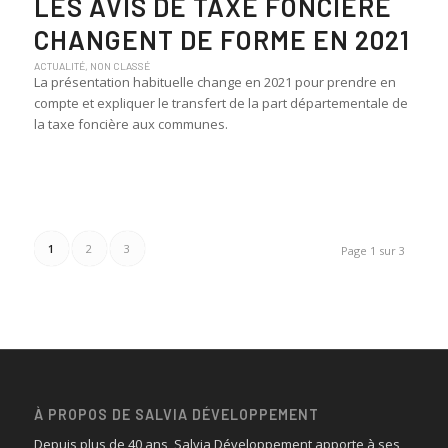
LES AVIS DE TAXE FONCIÈRE
CHANGENT DE FORME EN 2021
ACTUALITÉ
,
NON CLASSÉ
La présentation habituelle change en 2021 pour prendre en
compte et expliquer le transfert de la part départementale de
la taxe foncière aux communes.
1
2
3
Page 1 sur 3
À PROPOS DE SALVIA DÉVELOPPEMENT
Depuis plus de 40 ans, Salvia Développement apporte à ses