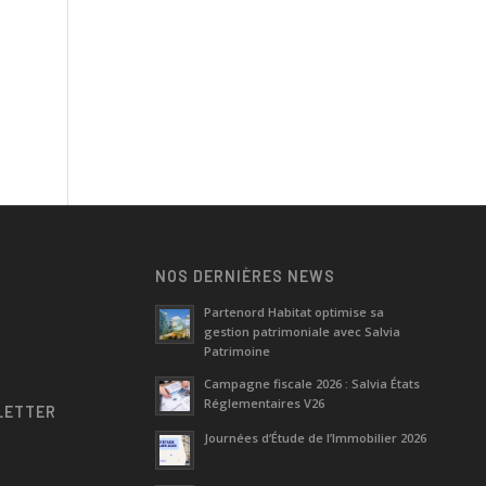
NOS DERNIÈRES NEWS
Partenord Habitat optimise sa
gestion patrimoniale avec Salvia
e
Patrimoine
Campagne fiscale 2026 : Salvia États
Réglementaires V26
LETTER
Journées d‘Étude de l’Immobilier 2026