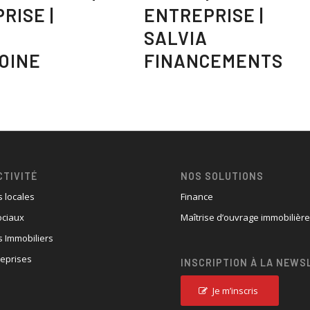
RISE |
ENTREPRISE |
SALVIA
OINE
FINANCEMENTS
CTIVITÉ
NOS SOLUTIONS
s locales
Finance
ociaux
Maîtrise d’ouvrage immobilièr
 Immobiliers
reprises
INSCRIPTION À LA NEWS
Je m’inscris