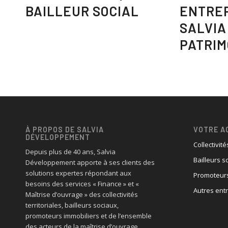
BAILLEUR SOCIAL
ENTREP
SALVIA
PATRIM
À PROPOS DE SALVIA
VOTRE A
DÉVELOPPEMENT
Collectivité
Depuis plus de 40 ans, Salvia
Bailleurs s
Développement apporte à ses clients des
solutions expertes répondant aux
Promoteurs
besoins des services « Finance » et «
Autres ent
Maîtrise d’ouvrage » des collectivités
territoriales, bailleurs sociaux,
promoteurs immobiliers et de l’ensemble
des acteurs de la maîtrise d’ouvrage