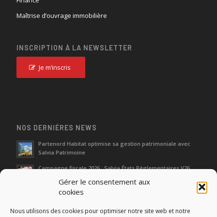
Finance
Maîtrise d’ouvrage immobilière
INSCRIPTION À LA NEWSLETTER
Je m’inscris
NOS DERNIÈRES NEWS
Partenord Habitat optimise sa gestion patrimoniale avec
Salvia Patrimoine
Campagne fiscale 2026 : Salvia États Réglementaires V26
Gérer le consentement aux
cookies
Journées d‘Étude de l’Immobilier 2026
Nous utilisons des cookies pour optimiser notre site web et notre
Salon SIMI 2025 : entre héritage et renaissance