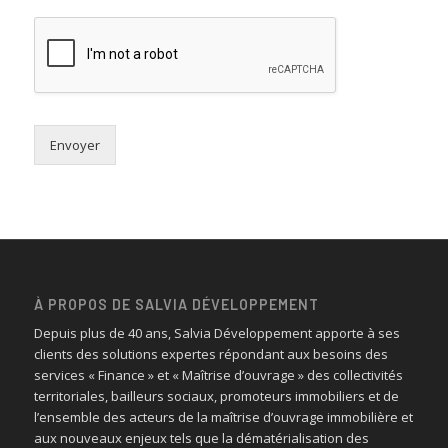
Envoyer
À PROPOS DE SALVIA DÉVELOPPEMENT
Depuis plus de 40 ans, Salvia Développement apporte à ses
clients des solutions expertes répondant aux besoins des
services « Finance » et « Maîtrise d’ouvrage » des collectivités
territoriales, bailleurs sociaux, promoteurs immobiliers et de
l’ensemble des acteurs de la maîtrise d’ouvrage immobilière et
aux nouveaux enjeux tels que la dématérialisation des