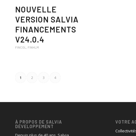
NOUVELLE
VERSION SALVIA
FINANCEMENTS
V24.0.4
FINCOL
,
FINHLM
1
2
3
4
À PROPOS DE SALVIA
VOTRE A
DÉVELOPPEMENT
Collectivité
Depuis plus de 40 ans, Salvia