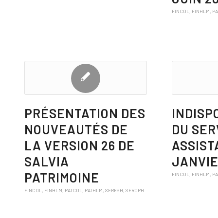
FINCOL
,
FINHLM
,
P
PRÉSENTATION DES
INDISP
NOUVEAUTÉS DE
DU SER
LA VERSION 26 DE
ASSIST
SALVIA
JANVIE
PATRIMOINE
FINCOL
,
FINHLM
,
P
FINCOL
,
FINHLM
,
PATCOL
,
PATHLM
,
SERESH
,
SEROPH