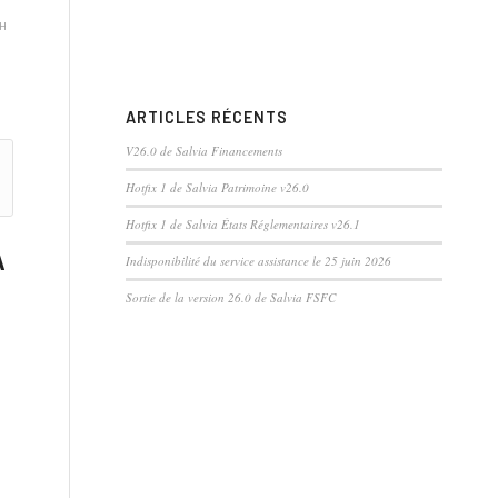
PH
ARTICLES RÉCENTS
V26.0 de Salvia Financements
Hotfix 1 de Salvia Patrimoine v26.0
Hotfix 1 de Salvia États Réglementaires v26.1
A
Indisponibilité du service assistance le 25 juin 2026
Sortie de la version 26.0 de Salvia FSFC