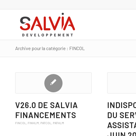
Archive pour la catégorie : FINCOL
V26.0 DE SALVIA
INDISP
FINANCEMENTS
DU SER
ASSIST
FINCOL
,
FINHLM
,
PATCOL
,
PATHLM
JUIN 2