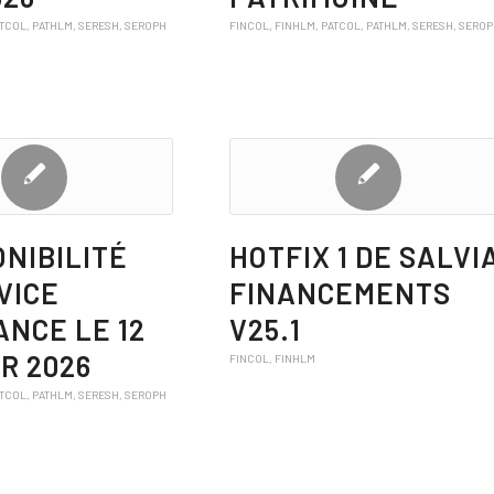
ATCOL
,
PATHLM
,
SERESH
,
SEROPH
FINCOL
,
FINHLM
,
PATCOL
,
PATHLM
,
SERESH
,
SERO
ONIBILITÉ
HOTFIX 1 DE SALVI
VICE
FINANCEMENTS
ANCE LE 12
V25.1
R 2026
FINCOL
,
FINHLM
ATCOL
,
PATHLM
,
SERESH
,
SEROPH