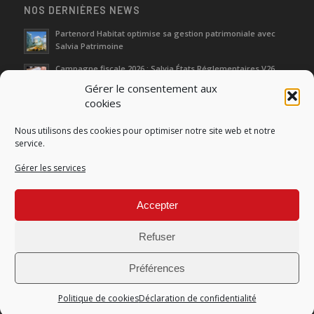
NOS DERNIÈRES NEWS
Partenord Habitat optimise sa gestion patrimoniale avec
Salvia Patrimoine
Campagne fiscale 2026 : Salvia États Réglementaires V26
Gérer le consentement aux
cookies
Journées d‘Étude de l’Immobilier 2026
Nous utilisons des cookies pour optimiser notre site web et notre
Salon SIMI 2025 : entre héritage et renaissance
service.
Gérer les services
Séminaire Actualités Réglementaires et Fiscales 2025
Accepter
Refuser
Préférences
© Copyright Salvia Développement |
Conditions générales de produits
et de services
|
Mentions légales
|
Données personnelles
Politique de cookies
Déclaration de confidentialité