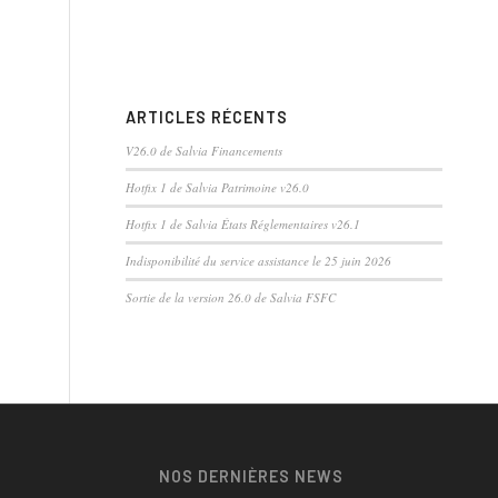
ARTICLES RÉCENTS
V26.0 de Salvia Financements
Hotfix 1 de Salvia Patrimoine v26.0
Hotfix 1 de Salvia États Réglementaires v26.1
Indisponibilité du service assistance le 25 juin 2026
Sortie de la version 26.0 de Salvia FSFC
NOS DERNIÈRES NEWS