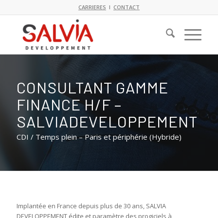
CARRIERES
I
CONTACT
CONSULTANT GAMME
FINANCE H/F –
SALVIADEVELOPPEMENT
CDI / Temps plein – Paris et périphérie (Hybride)
Implantée en France depuis plus de 30 ans, SALVIA
DEVELOPPEMENT édite et paramètre des progiciels à