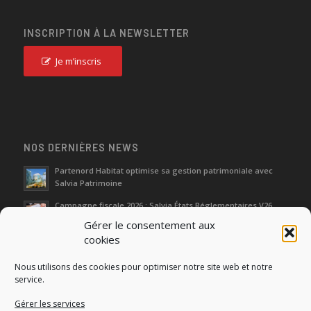
INSCRIPTION À LA NEWSLETTER
Je m’inscris
NOS DERNIÈRES NEWS
Partenord Habitat optimise sa gestion patrimoniale avec
Salvia Patrimoine
Campagne fiscale 2026 : Salvia États Réglementaires V26
Gérer le consentement aux
cookies
Journées d‘Étude de l’Immobilier 2026
Nous utilisons des cookies pour optimiser notre site web et notre
Salon SIMI 2025 : entre héritage et renaissance
service.
Gérer les services
Séminaire Actualités Réglementaires et Fiscales 2025