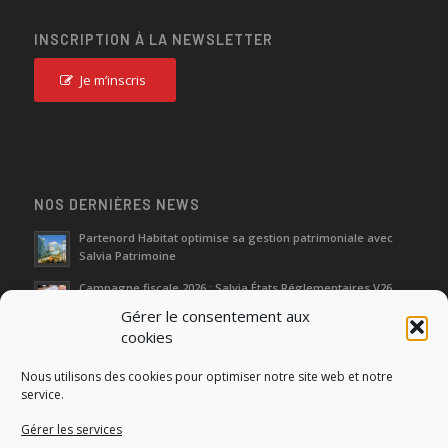
INSCRIPTION À LA NEWSLETTER
Je m’inscris
NOS DERNIÈRES NEWS
Partenord Habitat optimise sa gestion patrimoniale avec
Salvia Patrimoine
Campagne fiscale 2026 : Salvia États Réglementaires V26
Gérer le consentement aux
cookies
Journées d‘Étude de l’Immobilier 2026
Nous utilisons des cookies pour optimiser notre site web et notre
Salon SIMI 2025 : entre héritage et renaissance
service.
Gérer les services
Séminaire Actualités Réglementaires et Fiscales 2025