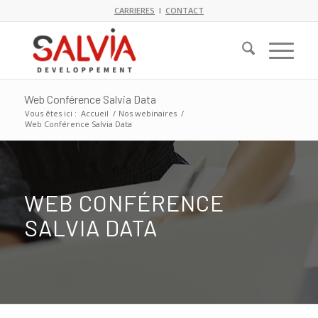
CARRIERES
I
CONTACT
Web Conférence Salvia Data
Vous êtes ici :
Accueil
/
Nos webinaires
/
Web Conférence Salvia Data
WEB CONFÉRENCE
SALVIA DATA