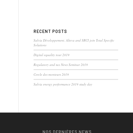
RECENT POSTS
Salvia Développement, Alteva and SRCI join Total Specific
Solutions
Digital equality tour 2019
Regulatory and tax News Seminar 2019
Cercle des monteurs 2019
Salvia energy performance 2019 study day
NOS DERNIÈRES NEWS