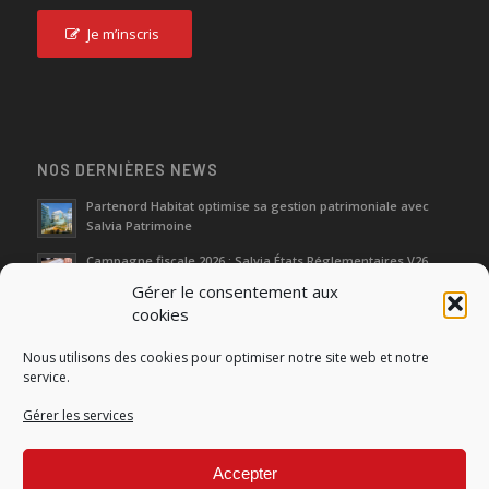
Je m’inscris
NOS DERNIÈRES NEWS
Partenord Habitat optimise sa gestion patrimoniale avec
Salvia Patrimoine
Campagne fiscale 2026 : Salvia États Réglementaires V26
Gérer le consentement aux
cookies
Journées d‘Étude de l’Immobilier 2026
Nous utilisons des cookies pour optimiser notre site web et notre
Salon SIMI 2025 : entre héritage et renaissance
service.
Gérer les services
Séminaire Actualités Réglementaires et Fiscales 2025
Accepter