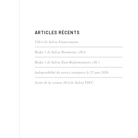
ARTICLES RÉCENTS
V26.0 de Salvia Financements
Hotfix 1 de Salvia Patrimoine v26.0
Hotfix 1 de Salvia États Réglementaires v26.1
Indisponibilité du service assistance le 25 juin 2026
Sortie de la version 26.0 de Salvia FSFC