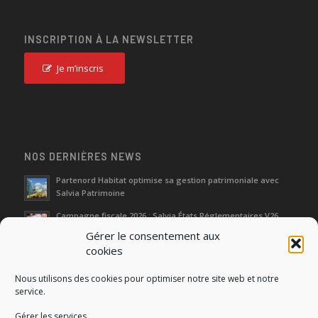
INSCRIPTION À LA NEWSLETTER
Je m’inscris
NOS DERNIÈRES NEWS
Partenord Habitat optimise sa gestion patrimoniale avec
Salvia Patrimoine
Campagne fiscale 2026 : Salvia États Réglementaires V26
Gérer le consentement aux
cookies
Journées d‘Étude de l’Immobilier 2026
Nous utilisons des cookies pour optimiser notre site web et notre
Salon SIMI 2025 : entre héritage et renaissance
service.
Gérer les services