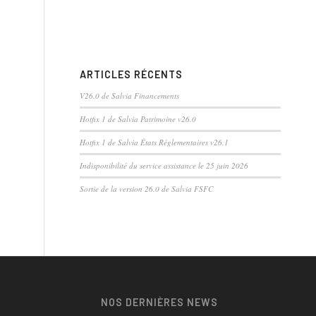
ARTICLES RÉCENTS
V26.0 de Salvia Financements
Hotfix 1 de Salvia Patrimoine v26.0
Hotfix 1 de Salvia États Réglementaires v26.1
Indisponibilité du service assistance le 25 juin 2026
Sortie de la version 26.0 de Salvia FSFC
NOS DERNIÈRES NEWS