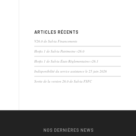
ARTICLES RÉCENTS
V26.0 de Salvia Financements
Hotfix 1 de Salvia Patrimoine v26.0
Hotfix 1 de Salvia États Réglementaires v26.1
Indisponibilité du service assistance le 25 juin 2026
Sortie de la version 26.0 de Salvia FSFC
NOS DERNIÈRES NEWS