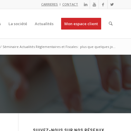
CARRIERES
I
CONTACT
s
La société
Actualités
Mon espace client
/
Séminaire Actualités Réglementaires et Fiscales : plus que quelques jo...
SUIVEZ-NOUS SUR NOS RÉSEAUX