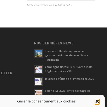
Sortie de la version 26.0 de Salvia FSFC
NOS DERNIÈRES NEWS
Partenord Habitat optimise sa
gestion patrimoniale avec Salvia
e
Patrimoine
Campagne fiscale 2026 : Salvia États
Réglementaires V26
LETTER
Journées d‘Étude de l’Immobilier 2026
Salon SIMI 2025 : entre héritage et
renaissance
Gérer le consentement aux cookies
Séminaire Actualités Réglementaires
et Fiscales 2025