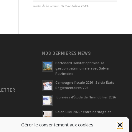
Sortie de la version 26.0 de Salvia FSFC
NOS DERNIÈRES NEWS
Partenord Habitat optimise sa
gestion patrimoniale avec Salvia
e
Patrimoine
Campagne fiscale 2026 : Salvia États
Réglementaires V26
LETTER
Journées d‘Étude de l’Immobilier 2026
Salon SIMI 2025 : entre héritage et
renaissance
Gérer le consentement aux cookies
Séminaire Actualités Réglementaires
et Fiscales 2025