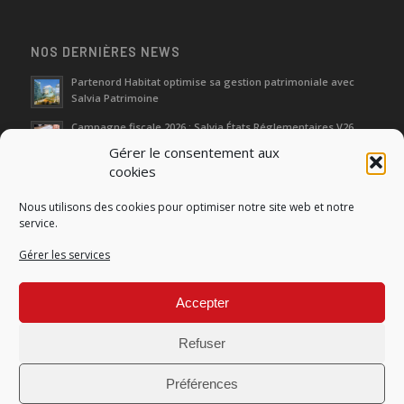
NOS DERNIÈRES NEWS
Partenord Habitat optimise sa gestion patrimoniale avec
Salvia Patrimoine
Campagne fiscale 2026 : Salvia États Réglementaires V26
Gérer le consentement aux
cookies
Journées d‘Étude de l’Immobilier 2026
Nous utilisons des cookies pour optimiser notre site web et notre
Salon SIMI 2025 : entre héritage et renaissance
service.
Gérer les services
Séminaire Actualités Réglementaires et Fiscales 2025
Accepter
Refuser
Préférences
© Copyright Salvia Développement |
Conditions générales de produits