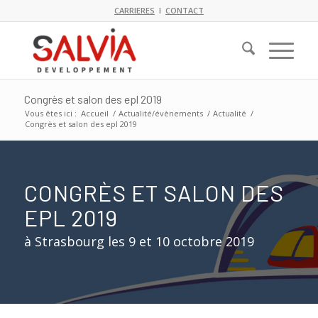
CARRIERES
I
CONTACT
Congrès et salon des epl 2019
Vous êtes ici :
Accueil
/
Actualité/évènements
/
Actualité
/
Congrès et salon des epl 2019
CONGRÈS ET SALON DES
EPL 2019
à Strasbourg les 9 et 10 octobre 2019