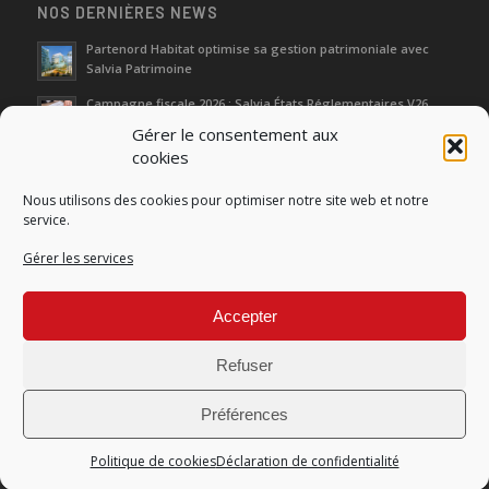
NOS DERNIÈRES NEWS
Partenord Habitat optimise sa gestion patrimoniale avec
Salvia Patrimoine
Campagne fiscale 2026 : Salvia États Réglementaires V26
Gérer le consentement aux
cookies
Journées d‘Étude de l’Immobilier 2026
Nous utilisons des cookies pour optimiser notre site web et notre
Salon SIMI 2025 : entre héritage et renaissance
service.
Gérer les services
Séminaire Actualités Réglementaires et Fiscales 2025
Accepter
Refuser
Préférences
© Copyright Salvia Développement |
Conditions générales de produits
et de services
|
Mentions légales
|
Données personnelles
Politique de cookies
Déclaration de confidentialité