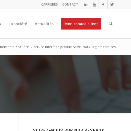
CARRIERES
I
CONTACT
s
La société
Actualités
Mon espace client
vènements
/
SERESH
/
Astuce interface produit Salvia Etats Réglementaires
SUIVEZ-NOUS SUR NOS RÉSEAUX