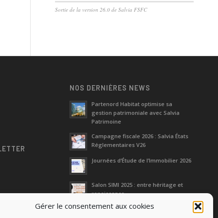
Sortie de la version 26.0 de Salvia FSFC
NOS DERNIÈRES NEWS
Partenord Habitat optimise sa
gestion patrimoniale avec Salvia
e
Patrimoine
Campagne fiscale 2026 : Salvia États
Réglementaires V26
LETTER
Journées d‘Étude de l’Immobilier 2026
Salon SIMI 2025 : entre héritage et
renaissance
Gérer le consentement aux cookies
Séminaire Actualités Réglementaires
et Fiscales 2025