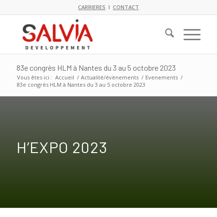
CARRIERES
I
CONTACT
83e congrès HLM à Nantes du 3 au 5 octobre 2023
Vous êtes ici :
Accueil
/
Actualité/évènements
/
Evenements
/
83e congrès HLM à Nantes du 3 au 5 octobre 2023
H’EXPO 2023