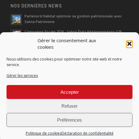
NOS DERNIÈRES NEWS
Partenord Habitat optimise sa gestion patrimoniale avec
Salvia Patrimoine
Campagne fiscale 2026 : Salvia États Réglementaires V26
Gérer le consentement aux
cookies
Journées d‘Étude de l’Immobilier 2026
Nous utilisons des cookies pour optimiser notre site web et notre
Salon SIMI 2025 : entre héritage et renaissance
service.
Gérer les services
Séminaire Actualités Réglementaires et Fiscales 2025
Accepter
Refuser
Préférences
© Copyright Salvia Développement |
Conditions générales de produits
et de services
|
Mentions légales
|
Données personnelles
Politique de cookies
Déclaration de confidentialité