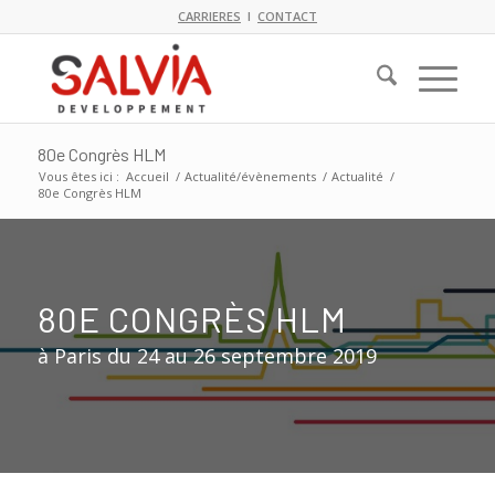
CARRIERES
I
CONTACT
80e Congrès HLM
Vous êtes ici :
Accueil
/
Actualité/évènements
/
Actualité
/
80e Congrès HLM
80E CONGRÈS HLM
à Paris du 24 au 26 septembre 2019