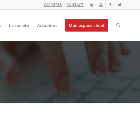
CARRIERES
I
CONTACT
s
La société
Actualités
Mon espace client