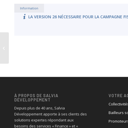
Information
LA VERSION 26 NÉCESSAIRE POUR LA CAMPAGNE F
Partenord Habitat
optimise sa gestion
patrimoniale avec
Salvia Patrimoine
À PROPOS DE SALVIA
VOTRE A
DÉVELOPPEMENT
Collectivité
Depuis plus de 40 ans, Salvia
Bailleurs s
Développement apporte à ses clients des
solutions expertes répondant aux
Promoteurs
besoins des services « Finance » et «