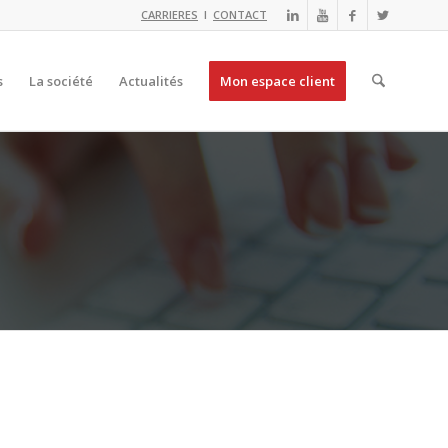
CARRIERES
I
CONTACT
s
La société
Actualités
Mon espace client