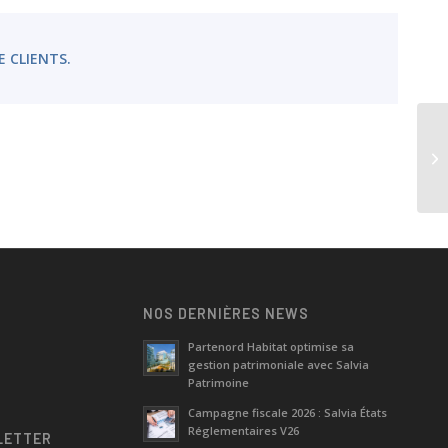
E CLIENTS.
NOS DERNIÈRES NEWS
Partenord Habitat optimise sa
gestion patrimoniale avec Salvia
e
Patrimoine
Campagne fiscale 2026 : Salvia États
Réglementaires V26
LETTER