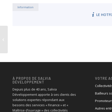
Information
LE HOTFI
Hotfix 8 de Salvia Patrimoine v25.0
À PROPOS DE SALVIA
VOTRE A
DÉVELOPPEMENT
Collectivité
Depuis plus de 40 ans, Salvia
Bailleurs s
Développement apporte à ses clients des
solutions expertes répondant aux
Promoteurs
besoins des services « Finance » et «
Autres ent
Maîtrise d’ouvrage » des collectivités