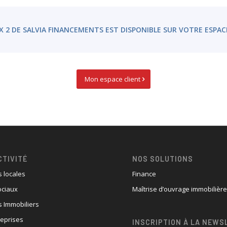
X 2 DE SALVIA FINANCEMENTS EST DISPONIBLE SUR VOTRE ESPAC
Mon espace client
CTIVITÉ
NOS SOLUTIONS
s locales
Finance
ociaux
Maîtrise d’ouvrage immobilièr
 Immobiliers
reprises
INSCRIPTION À LA NEWS