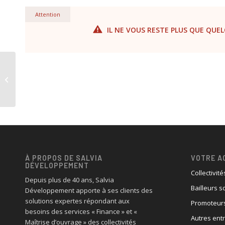
Attention
IL NE VOUS RESTE PLUS QUE QUEL
Présentation des nouveautés de la
version 26 de Salvia États
Réglementa...
À PROPOS DE SALVIA
VOTRE A
DÉVELOPPEMENT
Collectivité
Depuis plus de 40 ans, Salvia
Bailleurs s
Développement apporte à ses clients des
solutions expertes répondant aux
Promoteurs
besoins des services « Finance » et «
Autres ent
Maîtrise d’ouvrage » des collectivités