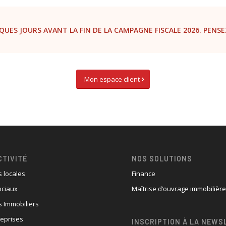
QUES JOURS AVANT LA FIN DE LA CAMPAGNE FISCALE 2026. PENSE
Mon espace client
CTIVITÉ
NOS SOLUTIONS
s locales
Finance
ociaux
Maîtrise d’ouvrage immobilièr
 Immobiliers
reprises
INSCRIPTION À LA NEWS